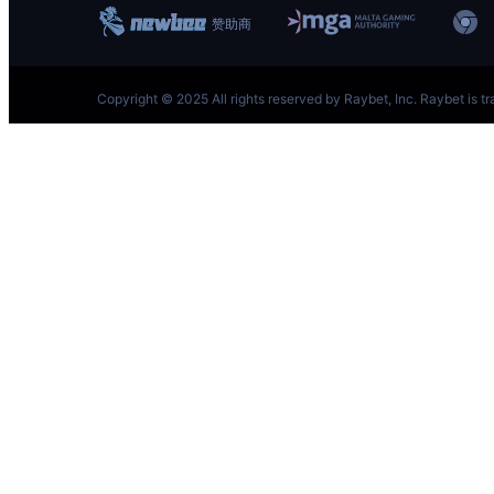
跳
首页–雷竞技地址-英雄联盟(LOL)S15预测英雄联盟预
至
内
容
RAYBET官网地