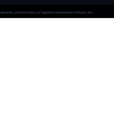
测网址
猜_S14英雄联盟