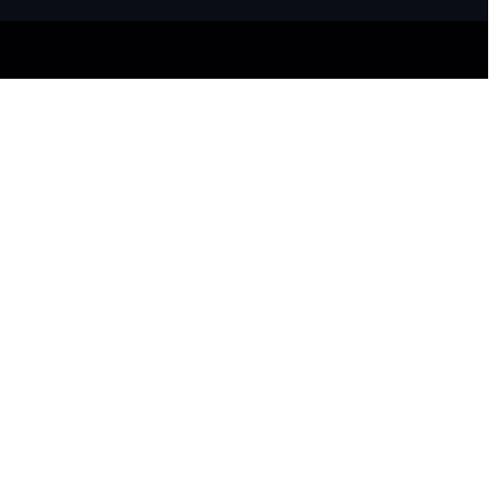
示例页面
登录
注册
全球总决赛电竞赛事