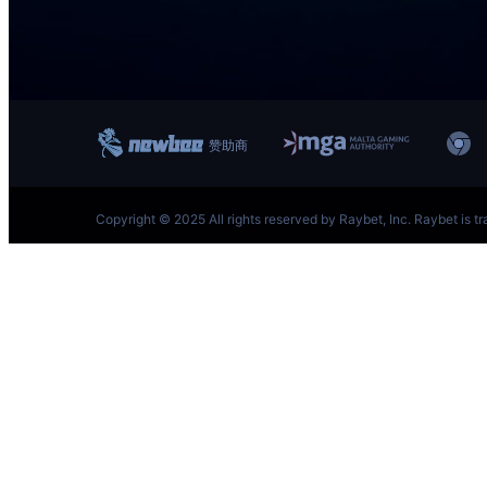
跳
首页–雷竞技地址-英雄联盟(LOL)S15预测英雄联盟预
至
内
容