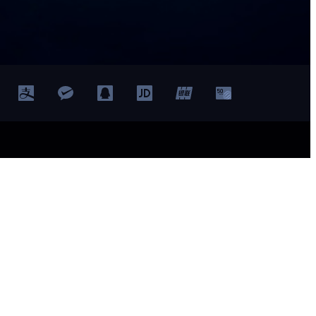
示例页面
登录
注册