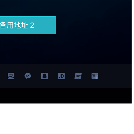
示例页面
登录
注册