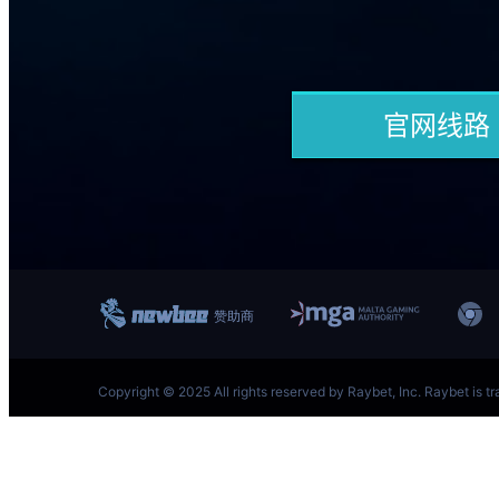
跳
首页–雷竞技地址-英雄联盟(LOL)S15预测英雄联盟预
至