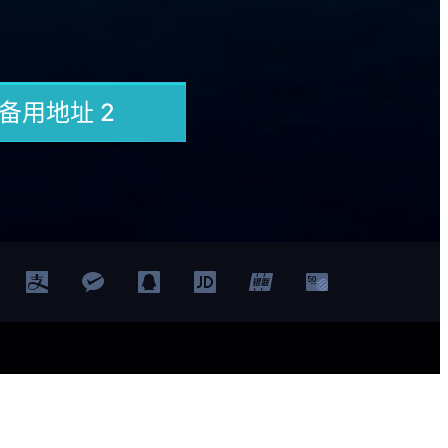
示例页面
登录
注册